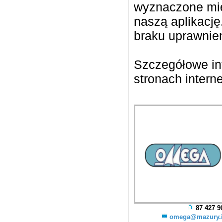
wyznaczone mie
naszą aplikację
braku uprawnien
Szczegółowe inf
stronach intern
87 427 9
omega@mazury.i