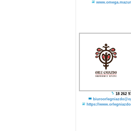
www.omega.mazury
18 262 9
biuroorlegniazdo@o
https://www.orlegniazdo